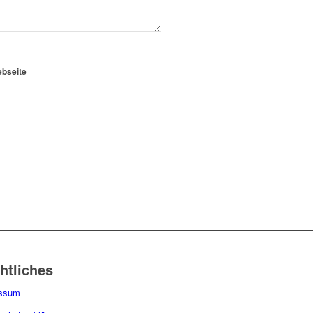
ebseite
htliches
essum