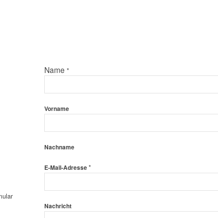
Name
*
Vorname
Nachname
*
E-Mail-Adresse
mular
Nachricht
Nachricht
E-